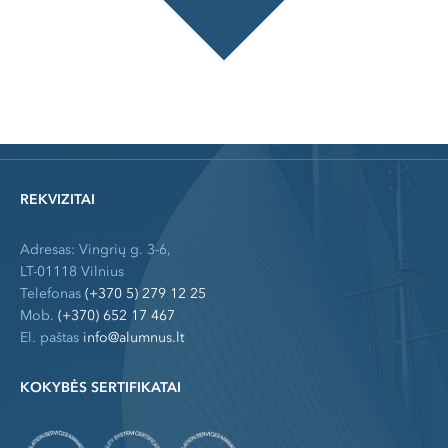
REKVIZITAI
Adresas: Vingrių g. 3-6,
LT-01118 Vilnius
Telefonas
(+370 5) 279 12 25
Mob.
(+370) 652 17 467
El. paštas
info@alumnus.lt
KOKYBĖS SERTIFIKATAI